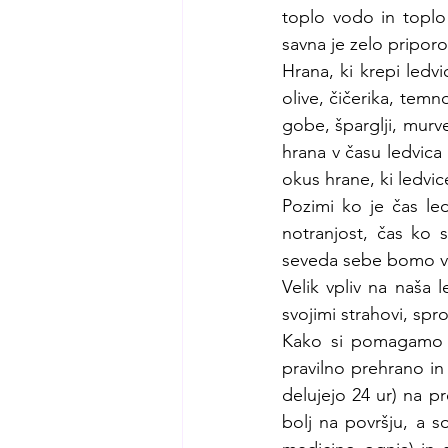
toplo vodo in toplo h
savna je zelo priporoč
Hrana, ki krepi ledvi
olive, čičerika, temno
gobe, šparglji, murve
hrana v času ledvica 
okus hrane, ki ledvic
Pozimi ko je čas led
notranjost, čas ko 
seveda sebe bomo v 
Velik vpliv na naša l
svojimi strahovi, spro
Kako si pomagamo ko
pravilno prehrano in
delujejo 24 ur) na p
bolj na površju, a 