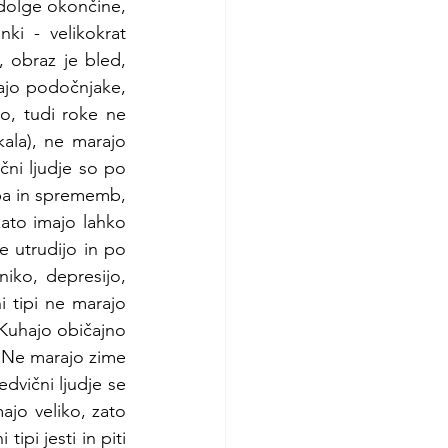
 dolge okončine, 
i - velikokrat 
 obraz je bled, 
ajo podočnjake, 
o, tudi roke ne 
ala), ne marajo 
čni ljudje so po 
upa in sprememb, 
ato imajo lahko 
e utrudijo in po 
iko, depresijo, 
 tipi ne marajo 
 Kuhajo običajno 
. Ne marajo zime 
dvični ljudje se 
ajo veliko, zato 
ipi jesti in piti 