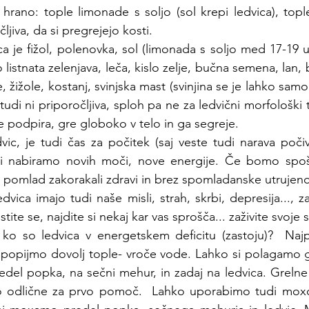
rano: tople limonade s soljo (sol krepi ledvica), tople 
ljiva, da si pregrejejo kosti.
ca je fižol, polenovka, sol (limonada s soljo med 17-19 u
 listnata zelenjava, leča, kislo zelje, bučna semena, lan, b
, žižole, kostanj, svinjska mast (svinjina se je lahko samo
tudi ni priporočljiva, sploh pa ne za ledvični morfološki t
e podpira, gre globoko v telo in ga segreje.
vic, je tudi čas za počitek (saj veste tudi narava počiv
si nabiramo novih moči, nove energije. Če bomo spošto
pomlad zakorakali zdravi in brez spomladanske utrujeno
edvica imajo tudi naše misli, strah, skrbi, depresija..., z
stite se, najdite si nekaj kar vas sprošča... zaživite svoje s
 so ledvica v energetskem deficitu (zastoju)?  Najp
 popijmo dovolj tople- vroče vode. Lahko si polagamo gr
redel popka, na sečni mehur, in zadaj na ledvica. Grelne 
so odlične za prvo pomoč.  Lahko uporabimo tudi moxo (