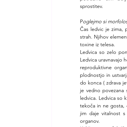
sprostitev.
P
oglejmo si morfološk
Čas ledvic je zima, 
strah. Njihov element
toxine iz telesa.
Ledvica so zelo pom
Ledvica uravnavajo ho
reproduktivne orga
plodnostjo in ustvarj
do konca ( zdrava je
je vedno povezana s 
ledvica. Ledvica so k
tekoča in ne gosta, 
jim daje vitalnost s
organov.