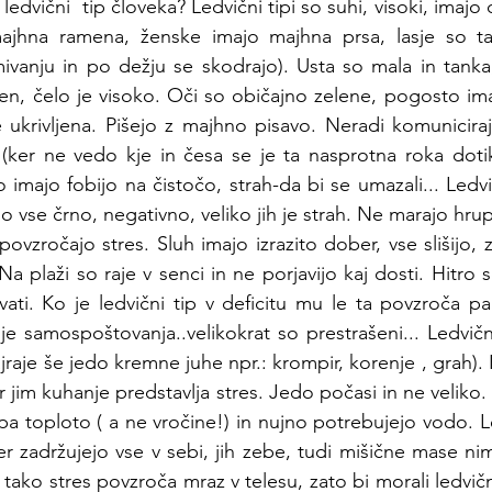
ledvični  tip človeka? Ledvični tipi so suhi, visoki, imajo
ajhna ramena, ženske imajo majhna prsa, lasje so tank
ivanju in po dežju se skodrajo). Usta so mala in tanka,
ten, čelo je visoko. Oči so običajno zelene, pogosto im
 ukrivljena. Pišejo z majhno pisavo. Neradi komuniciraj
(ker ne vedo kje in česa se je ta nasprotna roka dotik
 imajo fobijo na čistočo, strah-da bi se umazali... Ledvi
dijo vse črno, negativno, veliko jih je strah. Ne marajo hr
vzročajo stres. Sluh imajo izrazito dober, vse slišijo, z
 plaži so raje v senci in ne porjavijo kaj dosti. Hitro s
ti. Ko je ledvični tip v deficitu mu le ta povzroča pan
 samospoštovanja..velikokrat so prestrašeni... Ledvični
ajraje še jedo kremne juhe npr.: krompir, korenje , grah).
r jim kuhanje predstavlja stres. Jedo počasi in ne veliko
a toploto ( a ne vročine!) in nujno potrebujejo vodo. Le
er zadržujejo vse v sebi, jih zebe, tudi mišične mase nim
 tako stres povzroča mraz v telesu, zato bi morali ledvični t