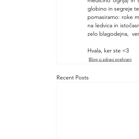
medicino ognja) in 
globino in segreje te
pomasiramo: roke mo
na ledvica in istoča
zelo blagodejna,  ver
Hvala, ker ste <3
Blog o zdravi prehrani
Recent Posts