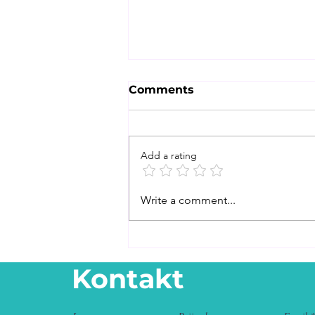
Comments
Add a rating
Razstrupljanje po TKM:
Write a comment...
Celostni pristop k
lahkotnemu telesu in
jasnemu umu
Kontakt