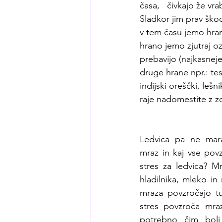
časa,   čivkajo že vra
Sladkor jim prav ško
v tem času jemo hrano
hrano jemo zjutraj oz
prebavijo (najkasnej
druge hrane npr.: tes
indijski oreščki, leš
raje nadomestite z z
Ledvica pa ne mara
mraz in kaj vse pov
stres za ledvica? Mr
hladilnika, mleko in 
mraza povzročajo tud
stres povzroča mraz
potrebno čim bolj 