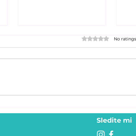
Rated 0 out of 5 stars.
No ratings
Januar zima ledvice,
Belj
jetra, tradicionalna
trad
kitajska medicina: Zakaj
medi
zdaj ni pravi čas za
ravn
drastične diete?
po T
Sledite mi