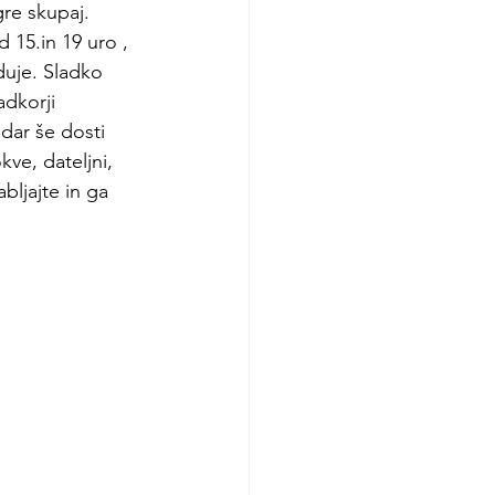
gre skupaj. 
 15.in 19 uro , 
duje. Sladko 
dkorji 
dar še dosti 
ve, dateljni, 
bljajte in ga 