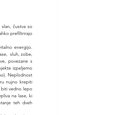
slan, čustva so 
ko prefiltrirajo 
talno energijo. 
se,  sluh, zobe, 
ve, povezane s 
ojekte izpeljemo 
mo). Neplodnost 
u nujno krepiti 
 biti vedno lepo 
iva na lase, ki 
stanje teh dveh 