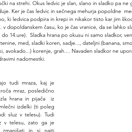
bčki na strehi. Okus ledvic je slan, slano in sladko pa ne 
duje. Ker je čas ledvic in sečnega mehurja popoldne  med
, ki ledvica podpira in krepi in nikakor tisto kar jim ško
. v dopoldanskem času, ko je čas vranice, da se lahko sla
e do 14.ure).  Sladka hrana po okusu ni samo sladkor, ven
tenine, med, sladki koren, sadje..., dateljni (banana, smok
niki, avokado...) korenje, grah.... Navaden sladkor ne upora
dravimi nadomestki.
jo tudi mraza, kaj je 
zroča mraz, posledično 
zla hrana in pijača  iz 
mlečni izdelki (ti poleg 
i sluz v telesu). Tudi 
 v telesu, zato ga je  
zmanjšati in si najti 