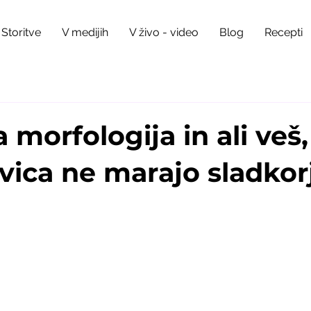
Storitve
V medijih
V živo - video
Blog
Recepti
 morfologija in ali veš,
vica ne marajo sladkorj
5 stars.