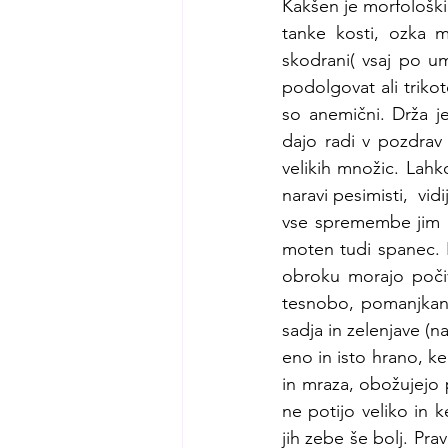
Kakšen je morfološki 
tanke kosti, ozka m
skodrani( vsaj po um
podolgovat ali triko
so anemični. Drža je
dajo radi v pozdrav 
velikih množic. Lahko
naravi pesimisti,  vi
vse spremembe jim po
moten tudi spanec. Na
obroku morajo počiva
tesnobo, pomanjkanje
sadja in zelenjave (n
eno in isto hrano, ke
in mraza, obožujejo p
ne potijo veliko in k
jih zebe še bolj. Prav