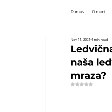
Domov
O meni
Nov 11, 2021
4 min read
Ledvična
naša led
mraza?
Rated NaN out of 