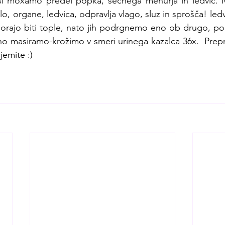
si moxamo predel popka, sečnega mehurja in ledvic. M
lo, organe, ledvica, odpravlja vlago, sluz in sprošča! ledvi
rajo biti tople, nato jih podrgnemo eno ob drugo, pol
sno masiramo-krožimo v smeri urinega kazalca 36x.  Prepro
jemite :)