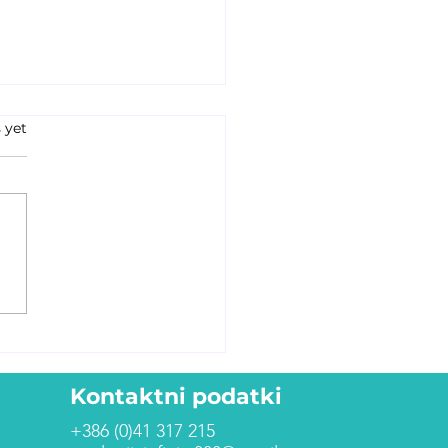
 yet
akovine v
icionalni kitajski
cini – razstrupljanje,
ovesje in prehrana
KM skozi letne čase
Kontaktni podatki
+386 (0)41 317 215