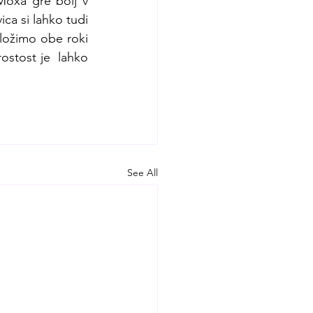
oxa gre bolj v 
ca si lahko tudi 
ožimo obe roki 
stost je  lahko 
See All