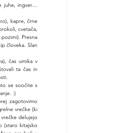
juhe, ingver.... 
ro), kapre, črne 
rokoli, cvetača, 
 pozimi). Presna 
ip človeka. Slan 
a), čas umika v 
vali ta čas in 
sti.
ato se soočite s 
anje. :)
rej zagotovimo 
elne vrečke (ki 
vrečke delujejo 
staro kitajsko 