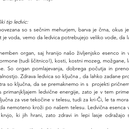
i tip ledvic:
povezana so s sečnim mehurjem, barva je črna, okus je 
 je voda, vemo da ledvica potrebujejo veliko vode, da lah
emben organ, saj hranijo našo življenjsko esenco in vi
rmone (tudi ščitnico!), kosti, kostni mozeg, možgane, la
ne. So organ pomlajevanja, dobrega počutja in preno
alnostjo. Zdrava ledvica so ključna , da lahko zadane pr
tra so ključna, da se premaknemo in s  projekti prične
primanjkljajem ledvične energije, zato je v tem primer
ljučna za vse tekočine v telesu, tudi za kri-Či, le ta mora
da nemoteno kroži po našem telesu. Ledvična esenca vpl
 krvjo, ki jih hrani, zato zdravi in lepi lasje odražajo 