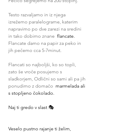
Pečico segrejemo na 200 stopinj. 
Testo razvaljamo in iz njega 
izrežemo paralelograme, katerim 
napravimo po dve zarezi na sredini 
in tako dobimo znane 
 flancate.
Flancate damo na papir za peko in 
jih pečemo cca 5-7minut.
Flancati so najboljši, ko so topli, 
zato še vroče posujemo s 
sladkorjem, Odlični so sami ali pa jih 
ponudimo z domačo 
 marmelada ali 
s stopljeno čokolado.
Naj ti gredo v slast 🎭
Veselo pustno rajanje ti želim, 