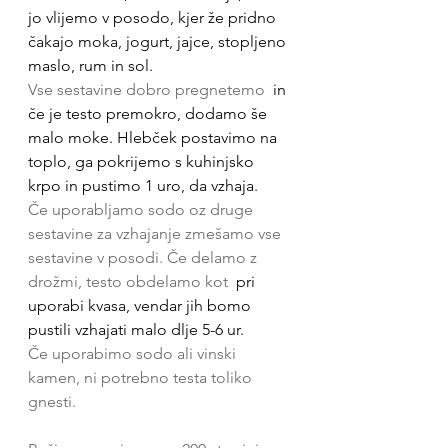
jo vlijemo v posodo, kjer že pridno 
čakajo moka, jogurt, jajce, stopljeno 
maslo, rum in sol.
Vse sestavine dobro pregnetemo 
 in 
če je testo premokro, dodamo še 
malo moke. Hlebček postavimo na 
toplo, ga pokrijemo s kuhinjsko 
krpo in pustimo 1 uro, da vzhaja.
Če uporabljamo sodo oz druge 
sestavine za vzhajanje zmešamo vse 
sestavine v posodi. Če delamo z 
drožmi, testo obdelamo kot
  pri 
uporabi kvasa, vendar jih bomo 
pustili vzhajati malo dlje 5-6 ur.  
Če uporabimo sodo ali vinski 
kamen, ni potrebno testa toliko 
gnesti.