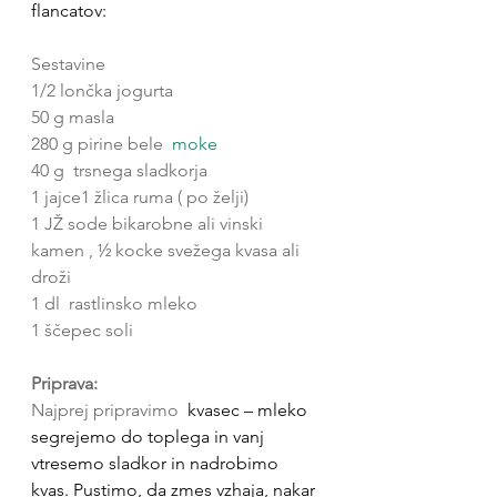
flancatov: 
Sestavine
1/2 lončka 
jogurta
50 g 
masla
280 g 
pirine bele 
moke
40 g  trsnega 
sladkorja
1 
jajce
1 
žlica ruma
 ( po želji)
1 JŽ sode bikarobne ali vinski 
kamen , ½ kocke svežega kvasa ali 
droži
1 dl  rastlinsko mleko 
1 ščepec soli
Priprava:
Najprej pripravimo 
 kvasec – mleko 
segrejemo do toplega in vanj 
vtresemo sladkor in nadrobimo 
kvas. Pustimo, da zmes vzhaja, nakar 