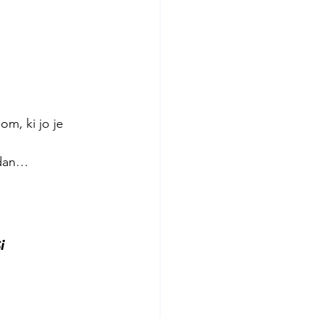
m, ki jo je 
 dan… 
i 