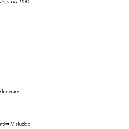
janju po TKM.
m dnevnim 
ati➡ V službo 