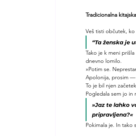
Tradicionalna kitajsk
Veš tisti občutek, ko
“Ta ženska je 
Tako je k meni prišl
dnevno lomilo.
»Potim se. Nepresta
Apolonija, prosim — 
To je bil njen začete
Pogledala sem jo in 
»Jaz te lahko v
pripravljena?«
Pokimala je. In tako 