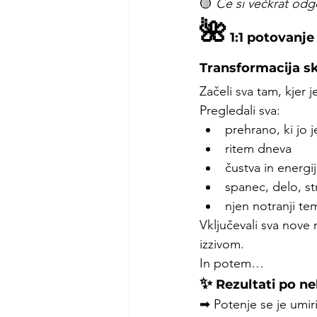
🟡 
Če si večkrat odg
🌺
 1:1 potovanj
Transformacija sk
Začeli sva tam, kjer
Pregledali sva:
prehrano, ki jo j
ritem dneva
čustva in energi
spanec, delo, st
njen notranji t
Vključevali sva nove
izzivom.
In potem…
✨
 Rezultati po ne
➡ Potenje se je umi