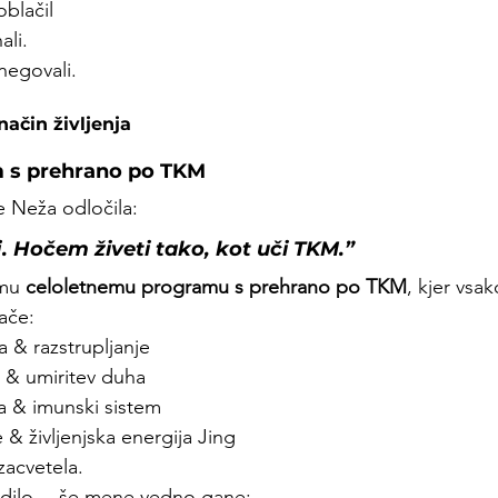
oblačil
ali.
 negovali.
ačin življenja
m s prehrano po TKM
e Neža odločila:
. Hočem živeti tako, kot uči TKM.”
mu 
celoletnemu programu s prehrano po TKM
, kjer vsa
ače:
ra & razstrupljanje
e & umiritev duha
ča & imunski sistem
e & življenjska energija Jing
zacvetela.
zgodilo… še mene vedno gane: