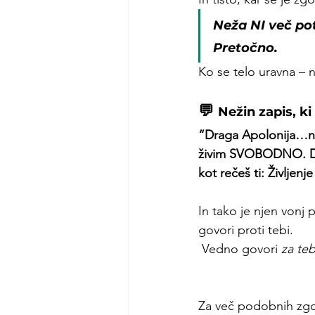
Neža NI več pot
Pretočno.
Ko se telo uravna – n
💬 
Nežin zapis, k
“Draga Apolonija…ne
živim SVOBODNO. Dez
kot rečeš ti: Življen
In tako je njen vonj
govori proti tebi.
 Vedno govori 
za te
Za več podobnih zgo