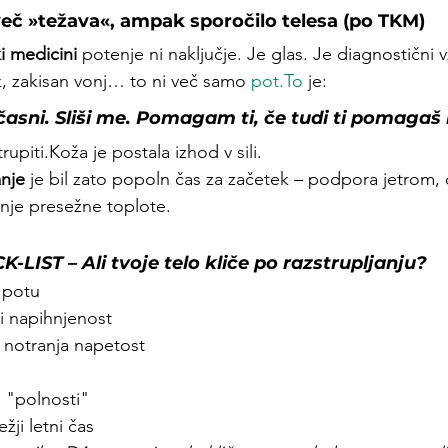
več »težava«, ampak sporočilo telesa (po TKM)
ki medicini
 potenje ni naključje. Je glas. Je diagnostični 
k, zakisan vonj… to ni več samo 
pot.To
 je:
časni. Sliši me. Pomagam ti, če tudi ti pomagaš
trupiti.Koža je postala izhod v sili.
anje
 je bil zato popoln čas za začetek – podpora jetrom, 
­nje presežne toplote.
LIST – Ali tvoje telo kliče po razstrupljanju?
j potu
i napihnjenost
i notranja napetost
 "polnosti"
ežji letni čas