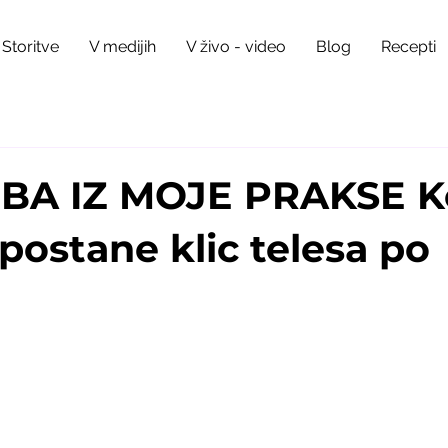
Storitve
V medijih
V živo - video
Blog
Recepti
BA IZ MOJE PRAKSE K
postane klic telesa po
5 stars.