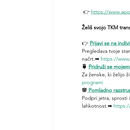
 👉 
https://www.apol
Želiš svojo TKM trans
👉 
Prijavi se na indi
Pregledava tvoje sta
načrt.➡ 
https://www.
🍵 
Pridruži se moje
Za ženske, ki želijo ž
programi
🌸
 Pomladno razstrup
Podpri jetra, sprosti 
lahkotnost.➡ 
https:/