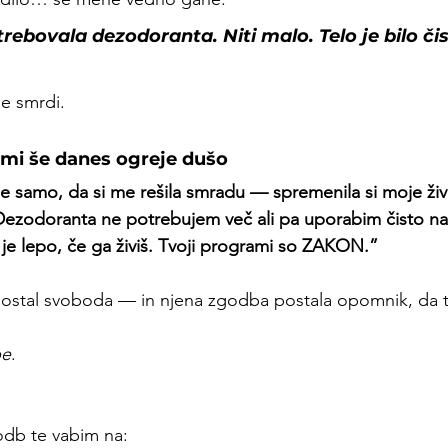
rebovala dezodoranta. Niti malo. 
Telo je bilo či
e smrdi. 
i mi še danes ogreje dušo
 samo, da si me rešila smradu — spremenila si moje živ
odoranta ne potrebujem več ali pa uporabim čisto na
je je lepo, če ga živiš. Tvoji programi so ZAKON.”
 postal svoboda — in njena zgodba postala opomnik, da te
be
.
db te vabim na: