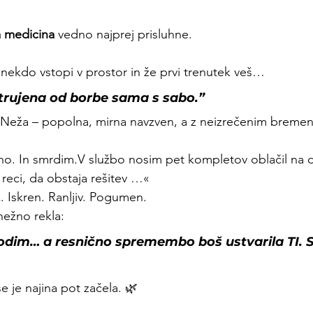
a medicina
 vedno najprej prisluhne. 
 nekdo vstopi v prostor in že prvi trenutek veš…
utrujena od borbe sama s sabo.”
a Neža – popolna, mirna navzven, a z neizrečenim bremeno
no. In smrdim.V službo nosim pet kompletov oblačil na
reci, da obstaja rešitev …«
k. Iskren. Ranljiv. Pogumen.
nežno rekla:
odim… a resnično spremembo boš ustvarila TI. S
se je najina pot začela. 🌿