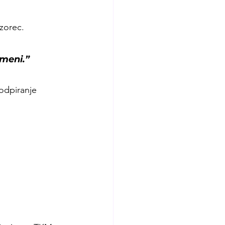
vzorec.
 meni.”
odpiranje 