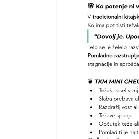
🌸
 Ko potenje ni 
V 
tradicionalni kitajs
Ko ima pot tisti teža
“Dovolj je. Upo
Telo se je želelo razs
Pomladno razstruplj
stagnacije in sprošča
🍵 
TKM MINI CHECK-
Težak, kisel von
Slaba prebava al
Razdražljivost al
Težave spanja
Občutek teže ali
Pomlad ti je najt