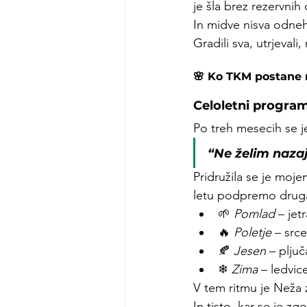
je šla brez rezervnih 
In midve nisva odneh
Gradili sva, utrjevali,
🌸 Ko TKM postane n
Celoletni progra
Po treh mesecih se j
“Ne želim nazaj
Pridružila se je moje
letu podpremo drug
🌱 
Pomlad
 – jet
🔥 
Poletje
 – src
🍂 
Jesen
 – plju
❄ 
Zima
 – ledvic
V tem ritmu je Neža 
In tisto, kar se je 