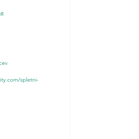
se
cev
ity.com/spletni-