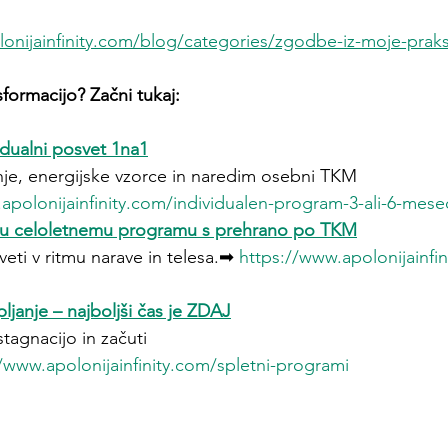
onijainfinity.com/blog/categories/zgodbe-iz-moje-prak
formacijo? Začni tukaj:
vidualni posvet 1na1
nje, energijske vzorce in naredim osebni TKM 
apolonijainfinity.com/individualen-program-3-ali-6-mese
mu celoletnemu programu s prehrano po TKM
iveti v ritmu narave in telesa.➡ 
https://www.apolonijainfin
ljanje – najboljši čas je ZDAJ
stagnacijo in začuti 
/www.apolonijainfinity.com/spletni-programi