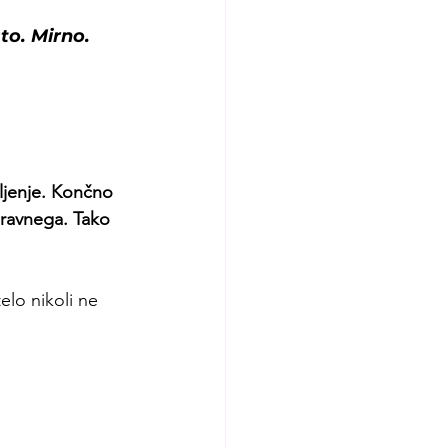
sto. Mirno. 
ljenje. Končno 
ravnega. Tako 
lo nikoli ne 