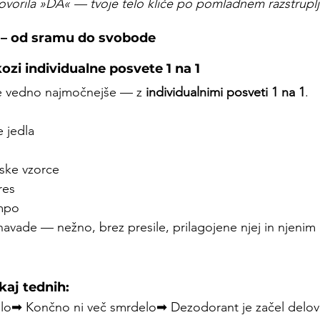
ovorila »DA« — tvoje telo kliče po pomladnem razstrupl
e – od sramu do svobode
ozi individualne posvete 1 na 1
 je vedno najmočnejše — z 
individualnimi posveti 1 na 1
.
e jedla
jske vzorce
res
empo
 navade — nežno, brez presile, prilagojene njej in njeni
kaj tednih:
rilo➡ Končno ni več smrdelo➡ Dezodorant je začel delov