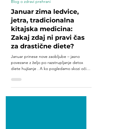
Apolonija Brin
Jan 21
3 min read
Blog o zdravi prehrani
Januar zima ledvice,
jetra, tradicionalna
kitajska medicina:
Zakaj zdaj ni pravi čas
za drastične diete?
Januar prinese nove zaobljube – jasno
povezane z željo po razstrupljanje detox
diete hujšanje . A ko pogledamo skozi oči
tradicionalna kitajska medicina , zlasti januar
zima ledvice, jetra , vidimo, da je to čas, ko
telo potrebuje ne intenzivno hujšanje,
temveč nego in regeneracijo. V tem članku
bom razložila zakaj drastične diete niso
prava pot v tem obdobju , kako ledvice in