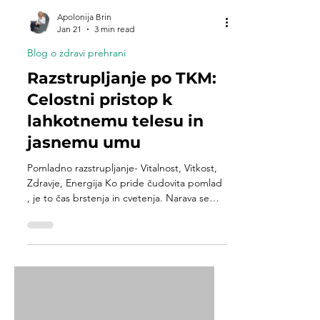
Apolonija Brin
Jan 21
3 min read
Blog o zdravi prehrani
Razstrupljanje po TKM:
Celostni pristop k
lahkotnemu telesu in
jasnemu umu
Pomladno razstrupljanje- Vitalnost, Vitkost,
Zdravje, Energija Ko pride čudovita pomlad
, je to čas brstenja in cvetenja. Narava se
prebuja, dnevi postajajo daljši, energija
narašča – človek bi pričakoval, da bomo
polni moči, kreativnosti in svežih idej. Pa
vendar – kako se ti počutiš, že vstaneš
utrujena? Po tradicionalna kitajska medicina
(TKM) je pomlad povezana z organom jetra ,