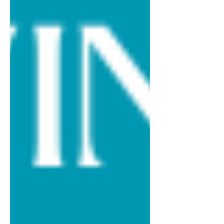
jetra delujejo v času zima , ter kaj lahko
naredimo zdaj, da podpiramo svoje zdravje
do pravi čas